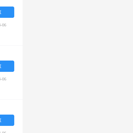
位
-06
位
-06
位