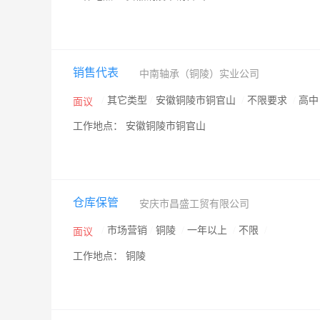
销售代表
中南轴承（铜陵）实业公司
/
其它类型
/
安徽铜陵市铜官山
/
不限要求
/
高
面议
工作地点： 安徽铜陵市铜官山
仓库保管
安庆市昌盛工贸有限公司
/
市场营销
/
铜陵
/
一年以上
/
不限
/
面议
工作地点： 铜陵