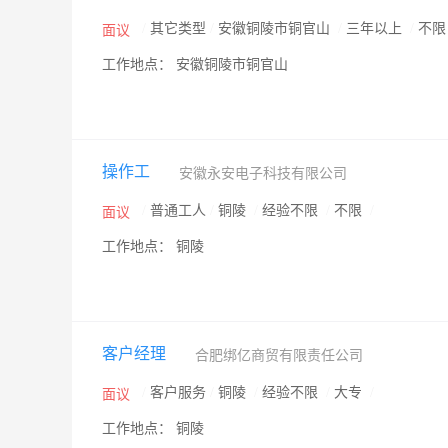
/
其它类型
/
安徽铜陵市铜官山
/
三年以上
/
不
面议
工作地点： 安徽铜陵市铜官山
操作工
安徽永安电子科技有限公司
/
普通工人
/
铜陵
/
经验不限
/
不限
/
面议
工作地点： 铜陵
客户经理
合肥绑亿商贸有限责任公司
/
客户服务
/
铜陵
/
经验不限
/
大专
/
面议
工作地点： 铜陵