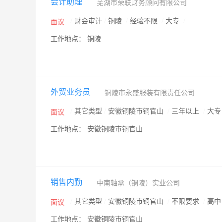
会计助理
芜湖市荣联财务顾问有限公司
/
财会审计
/
铜陵
/
经验不限
/
大专
/
面议
工作地点： 铜陵
外贸业务员
铜陵市永盛服装有限责任公司
/
其它类型
/
安徽铜陵市铜官山
/
三年以上
/
大
面议
工作地点： 安徽铜陵市铜官山
销售内勤
中南轴承（铜陵）实业公司
/
其它类型
/
安徽铜陵市铜官山
/
不限要求
/
高
面议
工作地点： 安徽铜陵市铜官山