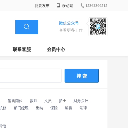
我要发布
移动端
15362300515
微信公众号
查看更多工作
联系客服
会员中心
搜 索
潢
销售岗位
教师
文员
护士
财务会计
/机修
部门经理
出纳
保险
编辑
法律
其他